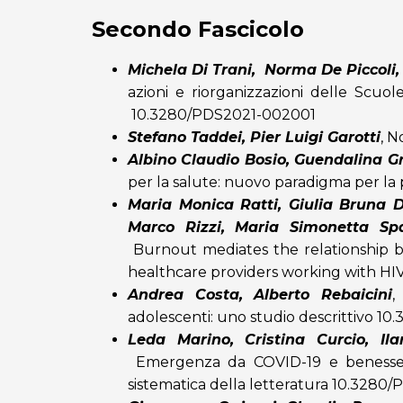
Secondo Fascicolo
Michela Di Trani, Norma De Piccoli,
azioni e riorganizzazioni delle Scuo
10.3280/PDS2021-002001
Stefano Taddei, Pier Luigi Garotti
,
No
Albino Claudio Bosio, Guendalina Gr
per la salute: nuovo paradigma per la p
Maria Monica Ratti, Giulia Bruna De
Marco Rizzi, Maria Simonetta Spa
Burnout mediates the relationship b
healthcare providers working with HIV
Andrea Costa, Alberto Rebaicini
,
adolescenti: uno studio descrittivo
10.
Leda Marino, Cristina Curcio, I
Emergenza da COVID-19 e benessere 
sistematica della letteratura
10.3280/