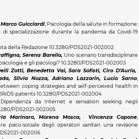
 Marco Guicciardi
,
Psicologia della salute in formazione:
le di specializzazione durante la pandemia da Covid-19
ta della Redazione
10.3280/PDS2021-002002
affigna, Serena Barello,
Uno scenario transdisciplinare
sicologia e gli psicologi?
10.3280/PDS2021-002003
lli Zotti, Benedetta Vai, Sara Sofisti, Ciro D’Auria,
da, Silvia Nozza,
Adriano Lazzarin, Lucio Sarno
,
etween coping strategies and self-perceived health in
/AIDS patients
10.3280/PDS2021-002004
Dipendenza da Internet e sensation seeking negli
3280/PDS2021-002005
laria Marinaro, Morena Mosca, Vincenza Capone
,
psico-sociale degli operatori sanitari: una revisione
PDS2021-002006