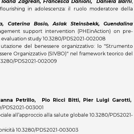
 Ioana Zagrean, Francesca Danioni, Daniela Barni
,
 flourishing in adolescenza: il ruolo moderatore della
a, Caterina Bosio, Aslak Steinsbekk, Guendalina
agement support intervention (PHEinAction) on pre-
ve evaluation study
10.3280/PDS2021-002008
lutazione del benessere organizzativo: lo "Strumento
ssere Organizzativo (SIVBO)" nel framework teorico del
.3280/PDS2021-002009
anna Petrillo, Pio Ricci Bitti, Pier Luigi Garotti,
0/PDS2021-003001
ciale all’approccio alla salute globale
10.3280/PDS2021-
onicità
10.3280/PDS2021-003003