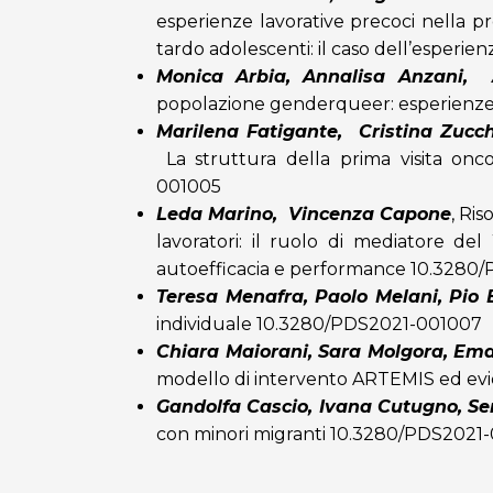
esperienze lavorative precoci nella p
tardo adolescenti: il caso dell’esperie
Monica Arbia, Annalisa Anzani, 
popolazione genderqueer: esperienze, 
Marilena Fatigante, Cristina Zucch
La struttura della prima visita onc
001005
Leda Marino, Vincenza Capone
,
Ris
lavoratori: il ruolo di mediatore del
autoefficacia e performance
10.3280/
Teresa Menafra, Paolo Melani, Pio En
individuale
10.3280/PDS2021-001007
Chiara Maiorani, Sara Molgora, Em
modello di intervento ARTEMIS ed evide
Gandolfa Cascio, Ivana Cutugno, Se
con minori migranti
10.3280/PDS2021