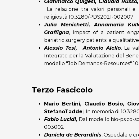
Gianmarco Quigesi, Claudia Russo,
La relazione tra valori personali e
religiosità
10.3280/PDS2021-002007
Julia Menichetti, Annamaria Kull
Graffigna
,
Impact of a patient eng
bariatric surgery patients: a qualitati
Alessio Tesi, Antonio Aiello
,
La va
Integrato per la Valutazione del Bene
modello "Job Demands-Resources"
10
Terzo Fascicolo
Mario Bertini, Claudio Bosio, Giov
StefanoTadde
,i
In memoria di
10.328
Fabio Lucidi,
Dal modello bio-psico-so
003002
Daniela de Berardinis
,
Ospedale e cr