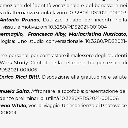
romozione dell’identità vocazionale e del benessere nei
nza di alternanza scuola-lavoro
10.3280/PDS2021-001003
Antonio Prunas
,
L’utilizzo di app per incontri nella
vissuti e motivazioni
10.3280/PDS2021-001004
ermaglio, Francesca Alby, Mariacristina Nutricato
,
ologica: uno studio conversazionale
10.3280/PDS2021-
orse personali per contrastare il malessere degli studenti
 Work-Study Conflict nella relazione tra percezioni di
PDS2021-001006
rico Ricci Bitti,
Disposizione alla gratitudine e salute
anuela Saita
,
Affrontare la tocofobia: presentazione del
nze preliminari di utilità
10.3280/PDS2021-001008
rena Vitulo
,
Voci di viaggio. Un’esperienza di Photovoice
-001009