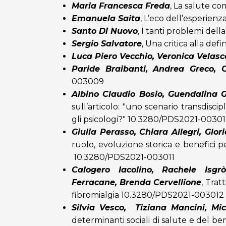
Maria Francesca Freda
,
La salute co
Emanuela Saita
,
L’eco dell’esperienz
Santo Di Nuovo
,
I tanti problemi della
Sergio Salvatore
,
Una critica alla defi
Luca Piero Vecchio, Veronica Velasc
Paride Braibanti, Andrea Greco, 
003009
Albino Claudio Bosio, Guendalina G
sull’articolo: "uno scenario transdisci
gli psicologi?"
10.3280/PDS2021-0030
Giulia Perasso, Chiara Allegri, Glo
ruolo, evoluzione storica e benefici p
10.3280/PDS2021-003011
Calogero Iacolino, Rachele Isg
Ferracane, Brenda Cervellione
,
Tratt
fibromialgia
10.3280/PDS2021-003012
Silvia Vesco, Tiziana Mancini, Mic
determinanti sociali di salute e del b