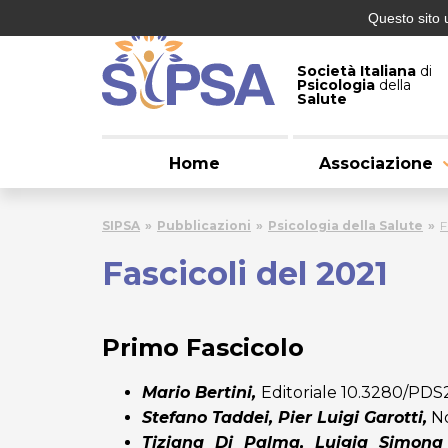
Questo sito 
Società Italiana
di
Psicologia
della
Salute
Home
Associazione
SIPSA
Pubblicazioni
Psicologia della Salute
F
Fascicoli del 2021
Primo Fascicolo
Mario Bertini,
Editoriale
10.3280/PDS
Stefano Taddei, Pier Luigi Garotti,
N
Tiziana Di Palma, Luigia Simona S