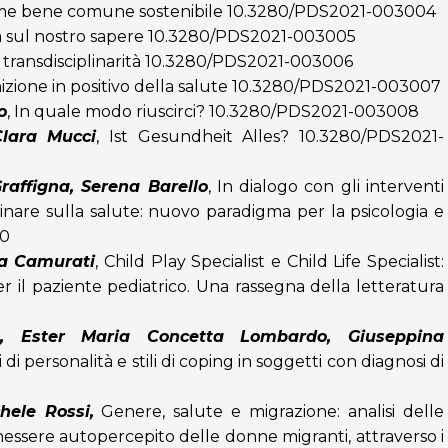
me bene comune sostenibile
10.3280/PDS2021-003004
a sul nostro sapere
10.3280/PDS2021-003005
 transdisciplinarità
10.3280/PDS2021-003006
nizione in positivo della salute
10.3280/PDS2021-003007
o
,
In quale modo riuscirci?
10.3280/PDS2021-003008
Clara Mucci
,
Ist Gesundheit Alles?
10.3280/PDS2021-
raffigna, Serena Barello
,
In dialogo con gli interventi
plinare sulla salute: nuovo paradigma per la psicologia e
10
ria Camurati
,
Child Play Specialist e Child Life Specialist:
er il paziente pediatrico. Una rassegna della letteratura
rò, Ester Maria Concetta Lombardo, Giuseppina
i di personalità e stili di coping in soggetti con diagnosi di
hele Rossi,
Genere, salute e migrazione: analisi delle
enessere autopercepito delle donne migranti, attraverso i