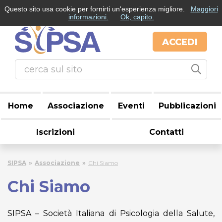
Questo sito usa cookie per fornirti un'esperienza migliore.
Maggiori
informazioni.
Ok, capito.
ACCEDI
Home
Associazione
Eventi
Pubblicazioni
Iscrizioni
Contatti
SIPSA
Associazione
Chi Siamo
Chi Siamo
SIPSA – Società Italiana di Psicologia della Salute,