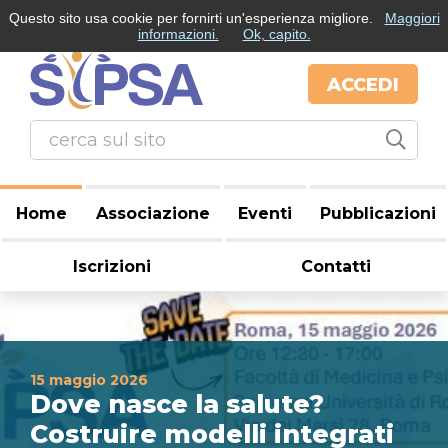
Questo sito usa cookie per fornirti un'esperienza migliore.
Maggiori
informazioni.
Ok, capito.
ACCEDI
Home
Associazione
Eventi
Pubblicazioni
Iscrizioni
Contatti
15 maggio 2026
Dove nasce la salute?
Costruire modelli integrati