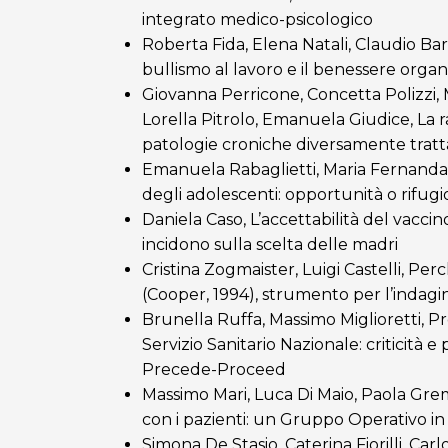
integrato medico-psicologico
Roberta Fida, Elena Natali, Claudio Barb
bullismo al lavoro e il benessere organ
Giovanna Perricone, Concetta Polizzi,
Lorella Pitrolo, Emanuela Giudice, La
patologie croniche diversamente tratt
Emanuela Rabaglietti, Maria Fernanda Va
degli adolescenti: opportunità o rifugi
Daniela Caso, L’accettabilità del vaccin
incidono sulla scelta delle madri
Cristina Zogmaister, Luigi Castelli, Pe
(Cooper, 1994), strumento per l’indagi
Brunella Ruffa, Massimo Miglioretti, P
Servizio Sanitario Nazionale: criticità e
Precede-Proceed
Massimo Mari, Luca Di Maio, Paola Gre
con i pazienti: un Gruppo Operativo i
Simona De Stasio, Caterina Fiorilli, Ca