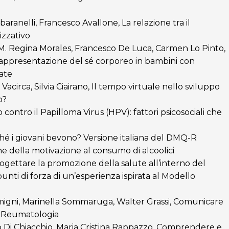
aranelli, Francesco Avallone, La relazione tra il
izzativo
 M. Regina Morales, Francesco De Luca, Carmen Lo Pinto,
 rappresentazione del sé corporeo in bambini con
ate
circa, Silvia Ciairano, Il tempo virtuale nello sviluppo
o?
o contro il Papilloma Virus (HPV): fattori psicosociali che
rché i giovani bevono? Versione italiana del DMQ-R
ne della motivazione al consumo di alcoolici
rogettare la promozione della salute all’interno del
 punti di forza di un’esperienza ispirata al Modello
migni, Marinella Sommaruga, Walter Grassi, Comunicare
n Reumatologia
rlo Di Chiacchio, Maria Cristina Rappazzo, Comprendere e