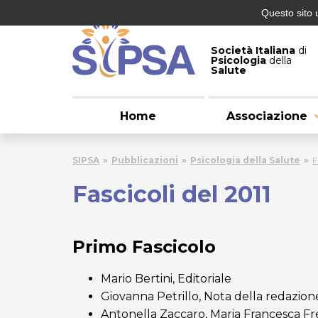
Questo sito 
Società Italiana
di
Psicologia
della
Salute
Home
Associazione
SIPSA
Pubblicazioni
Psicologia della Salute
F
Fascicoli del 2011
Primo Fascicolo
Mario Bertini, Editoriale
Giovanna Petrillo, Nota della redazion
Antonella Zaccaro, Maria Francesca Fr