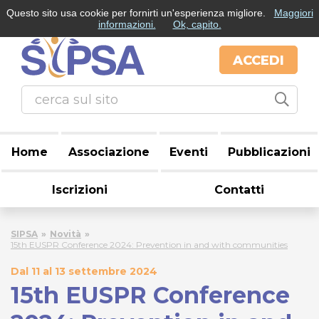
Questo sito usa cookie per fornirti un'esperienza migliore.
Maggiori
informazioni.
Ok, capito.
ACCEDI
Home
Associazione
Eventi
Pubblicazioni
Iscrizioni
Contatti
SIPSA
Novità
15th EUSPR Conference 2024: Prevention in and with communities
Dal 11 al 13 settembre 2024
15th EUSPR Conference