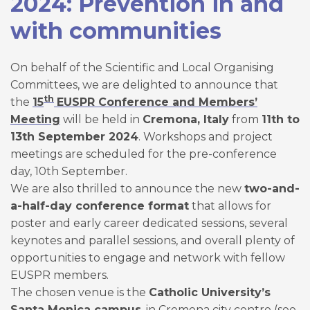
2024: Prevention in and
with communities
On behalf of the Scientific and Local Organising
Committees, we are delighted to announce that
th
the
15
EUSPR Conference and Members’
Meeting
will be held in
Cremona, Italy
from
11th to
13th September 2024
. Workshops and project
meetings are scheduled for the pre-conference
day, 10th September.
We are also thrilled to announce the new
two-and-
a-half-day conference format
that allows for
poster and early career dedicated sessions, several
keynotes and parallel sessions, and overall plenty of
opportunities to engage and network with fellow
EUSPR members.
The chosen venue is the
Catholic University’s
Santa Monica campus
, in Cremona city centre (see