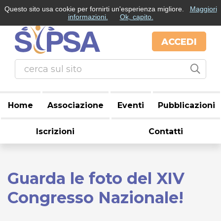
Questo sito usa cookie per fornirti un'esperienza migliore.
Maggiori
informazioni.
Ok, capito.
ACCEDI
Home
Associazione
Eventi
Pubblicazioni
Iscrizioni
Contatti
Guarda le foto del XIV
Congresso Nazionale!