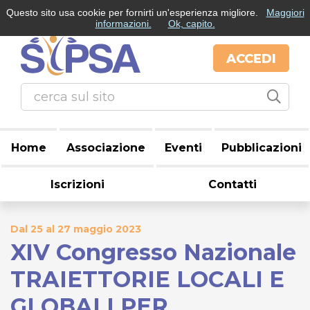
Questo sito usa cookie per fornirti un'esperienza migliore.
Maggiori
informazioni.
Ok, capito.
ACCEDI
Home
Associazione
Eventi
Pubblicazioni
Iscrizioni
Contatti
Dal 25 al 27 maggio 2023
XIV Congresso Nazionale
TRAIETTORIE LOCALI E
GLOBALI PER